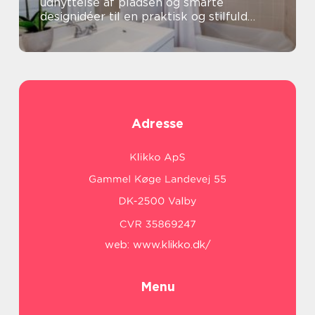
udnyttelse af pladsen og smarte
designidéer til en praktisk og stilfuld
oase
Adresse
web:
www.klikko.dk/
Menu