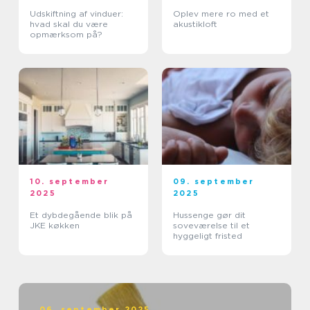
Udskiftning af vinduer:
Oplev mere ro med et
hvad skal du være
akustikloft
opmærksom på?
10. september
09. september
2025
2025
Et dybdegående blik på
Hussenge gør dit
JKE køkken
soveværelse til et
hyggeligt fristed
06. september 2025