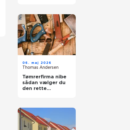
trægulve igen
06. maj 2026
Thomas Andersen
Tømrerfirma nibe
sådan vælger du
den rette
samarbejdspartner