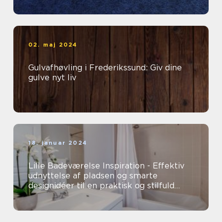
02. maj 2024
Gulvafhøvling i Frederikssund: Giv dine
gulve nyt liv
18. januar 2024
Lille Badeværelse Inspiration - Effektiv
udnyttelse af pladsen og smarte
designidéer til en praktisk og stilfuld
oase