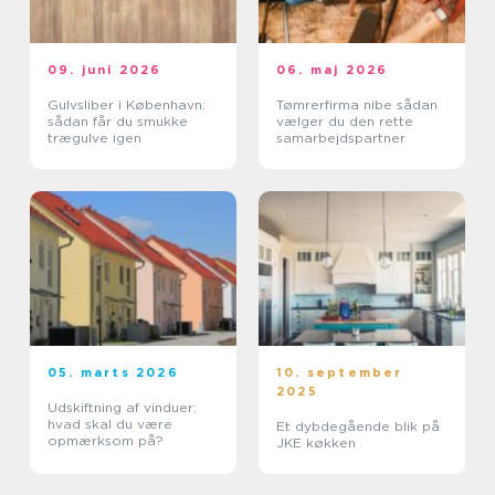
09. juni 2026
06. maj 2026
Gulvsliber i København:
Tømrerfirma nibe sådan
sådan får du smukke
vælger du den rette
trægulve igen
samarbejdspartner
05. marts 2026
10. september
2025
Udskiftning af vinduer:
hvad skal du være
Et dybdegående blik på
opmærksom på?
JKE køkken