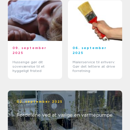
09. september
06. september
2025
2025
Hussenge gør dit
Malerservice til erhverv:
soveværelse til et
Gør det lettere at drive
hyggeligt fristed
forretning
02. september 2025
Fordelene ved at vælge en varmepumpe