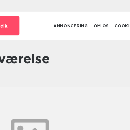
.
dk
ANNONCERING
OM OS
COOKI
eværelse