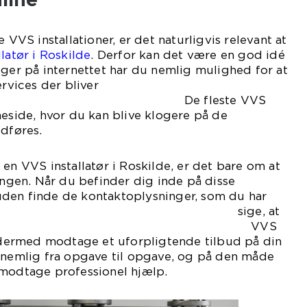
e VVS installationer, er det naturligvis relevant at
latør i Roskilde
. Derfor kan det være en god idé
gger på internettet har du nemlig mulighed for at
ervices der bliver
. De fleste VVS
meside, hvor du kan blive klogere på de
udføres.
 en VVS installatør i Roskilde, er det bare om at
gen. Når du befinder dig inde på disse
den finde de kontaktoplysninger, som du har
 Det vil sige, at
inge til en VVS
g dermed modtage et uforpligtende tilbud på din
r nemlig fra opgave til opgave, og på den måde
 modtage professionel hjælp.