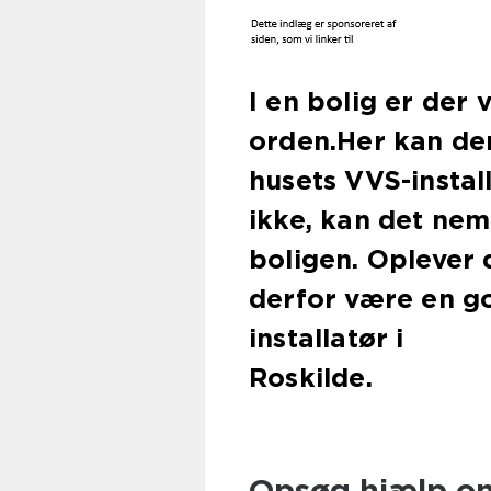
I en bolig er der 
orden.Her kan de
husets VVS-instal
ikke, kan det nem
boligen. Oplever
derfor være en g
installatør i
Roskilde.
Opsøg hjælp on