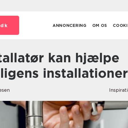
.
dk
ANNONCERING
OM OS
COOKI
igens installationer
esen
Inspirat