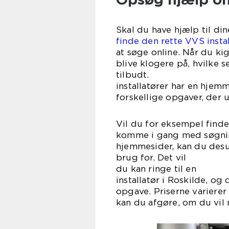
Skal du have hjælp til din
finde den rette VVS instal
at søge online. Når du ki
blive klogere på, hvilke s
tilbudt
installatører har en hjem
forskellige opgaver, der 
Vil du for eksempel finde
komme i gang med søgnin
hjemmesider, kan du desu
brug for.
du kan r
installatør i Roskilde, o
opgave. Priserne variere
kan du afgøre, om du vil