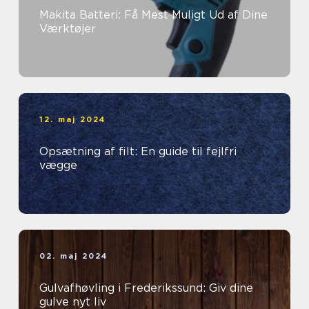
Makita Batteri: Få Mest Muligt Ud af Dine
Værktøjer
12. maj 2024
Opsætning af filt: En guide til fejlfri
vægge
02. maj 2024
Gulvafhøvling i Frederikssund: Giv dine
gulve nyt liv