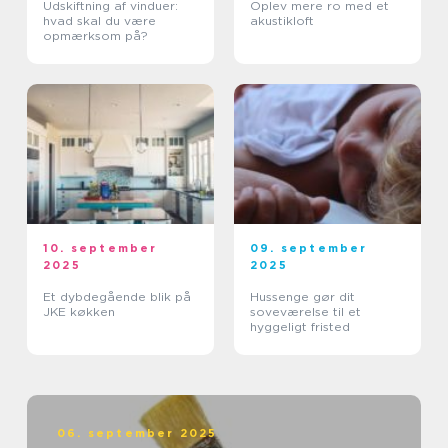
Udskiftning af vinduer:
Oplev mere ro med et
hvad skal du være
akustikloft
opmærksom på?
10. september
09. september
2025
2025
Et dybdegående blik på
Hussenge gør dit
JKE køkken
soveværelse til et
hyggeligt fristed
06. september 2025