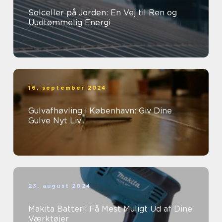
Solceller på Jorden: En Vej til Ren og
Uudtømmelig Energi
16. september 2024
Gulvafhøvling i København: Giv Dine
Gulve Nyt Liv
23. august 2024
Makita Batteri: Få Mest Muligt Ud af Dine
Værktøjer