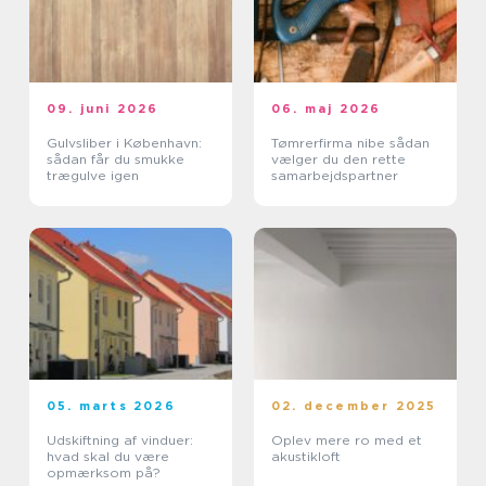
09. juni 2026
06. maj 2026
Gulvsliber i København:
Tømrerfirma nibe sådan
sådan får du smukke
vælger du den rette
trægulve igen
samarbejdspartner
05. marts 2026
02. december 2025
Udskiftning af vinduer:
Oplev mere ro med et
hvad skal du være
akustikloft
opmærksom på?