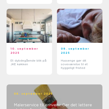
10. september
09. september
2025
2025
Et dybdegående blik på
Hussenge gør dit
JKE køkken
soveværelse til et
hyggeligt fristed
06. september 2025
Malerservice til erhverv: Gør det lettere