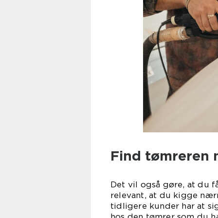
Find tømreren 
Det vil også gøre, at du f
relevant, at du kigge næ
tidligere kunder har at s
hos den tømrer som du har