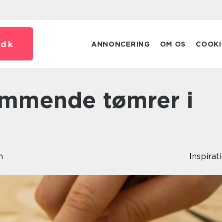
.
dk
ANNONCERING
OM OS
COOKI
n
Inspirat