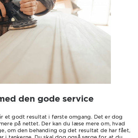
med den gode service
år et godt resultat i første omgang. Det er dog
rmere på nettet. Der kan du læse mere om, hvad
ige, om den behanding og det resultat de har fået,
 i tankerne. Du skal dog også sørge for, at du