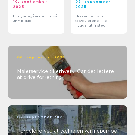
10. september
09. september
2025
2025
Et dybdegående blik på
Hussenge gør dit
JKE køkken
soveværelse til et
hyggeligt fristed
06. september 2025
Malerservice til erhverv: Gør det lettere
at drive forretning
02. september 2025
Fordelene ved at vælge en varmepumpe