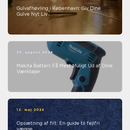
Gulvafhøvling i København: Giv Dine
Gulve Nyt Liv
23. august 2024
Makita Batteri: Få Mest Muligt Ud af Dine
Værktøjer
12. maj 2024
Opsætning af filt: En guide til fejlfri
vægge