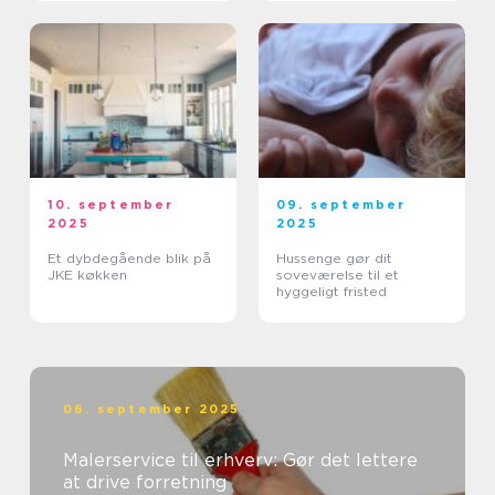
10. september
09. september
2025
2025
Et dybdegående blik på
Hussenge gør dit
JKE køkken
soveværelse til et
hyggeligt fristed
06. september 2025
Malerservice til erhverv: Gør det lettere
at drive forretning