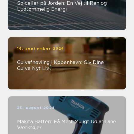
Solceller på Jorden: En Vej til Ren og
Uudtømmelig Energi
16. september 2024
Gulvafhøvling i København: Giv Dine
Gulve Nyt Liv
23. august 2024
Makita Batteri: Få Mest Muligt Ud af Dine
Værktøjer