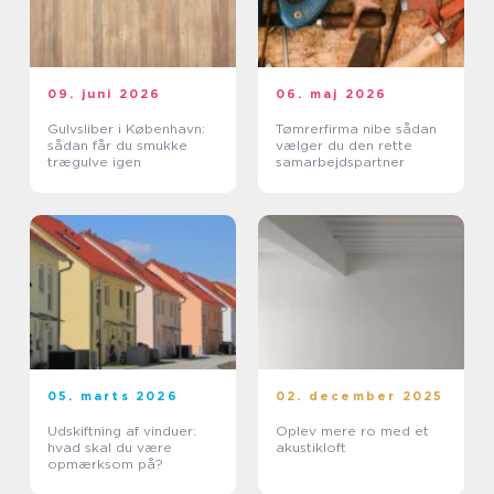
09. juni 2026
06. maj 2026
Gulvsliber i København:
Tømrerfirma nibe sådan
sådan får du smukke
vælger du den rette
trægulve igen
samarbejdspartner
05. marts 2026
02. december 2025
Udskiftning af vinduer:
Oplev mere ro med et
hvad skal du være
akustikloft
opmærksom på?