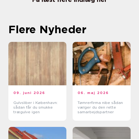
Flere Nyheder
09. juni 2026
06. maj 2026
Gulvsliber i København:
Tømrerfirma nibe sådan
sådan får du smukke
vælger du den rette
trægulve igen
samarbejdspartner