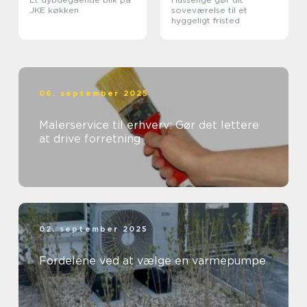
JKE køkken
soveværelse til et
hyggeligt fristed
06. september 2025
Malerservice til erhverv: Gør det lettere
at drive forretning
02. september 2025
Fordelene ved at vælge en varmepumpe