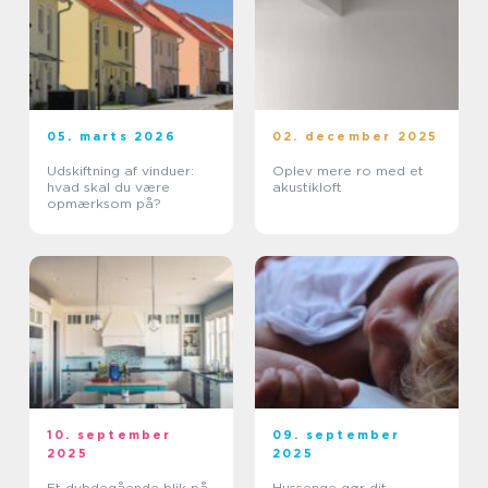
05. marts 2026
02. december 2025
Udskiftning af vinduer:
Oplev mere ro med et
hvad skal du være
akustikloft
opmærksom på?
10. september
09. september
2025
2025
Et dybdegående blik på
Hussenge gør dit