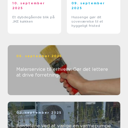
10. september
09. september
2025
2025
Et dybdegående blik på
Hussenge gør dit
JKE køkken
soveværelse til et
hyggeligt fristed
06. september 2025
Malerservice til erhverv: Gør det lettere
at drive forretning
02. september 2025
Fordelene ved at vælge en varmepumpe