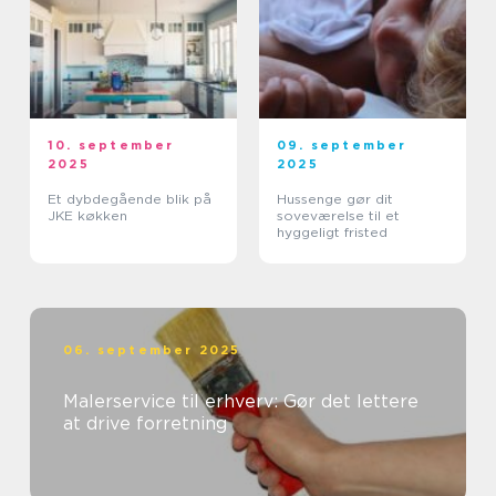
10. september
09. september
2025
2025
Et dybdegående blik på
Hussenge gør dit
JKE køkken
soveværelse til et
hyggeligt fristed
06. september 2025
Malerservice til erhverv: Gør det lettere
at drive forretning