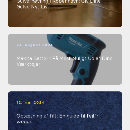
Gulvafhøvling i København: Giv Dine
Gulve Nyt Liv
23. august 2024
Makita Batteri: Få Mest Muligt Ud af Dine
Værktøjer
12. maj 2024
Opsætning af filt: En guide til fejlfri
vægge