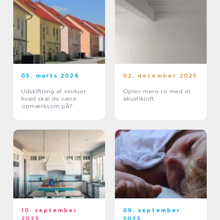
05. marts 2026
02. december 2025
Udskiftning af vinduer:
Oplev mere ro med et
hvad skal du være
akustikloft
opmærksom på?
10. september
09. september
2025
2025