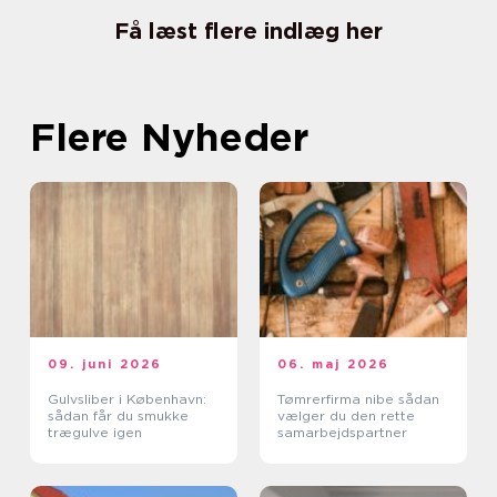
Få læst flere indlæg her
Flere Nyheder
09. juni 2026
06. maj 2026
Gulvsliber i København:
Tømrerfirma nibe sådan
sådan får du smukke
vælger du den rette
trægulve igen
samarbejdspartner