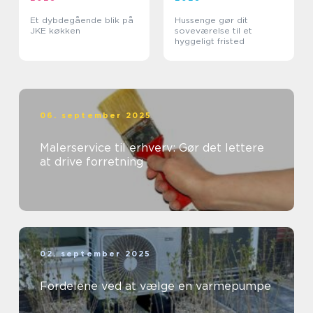
Et dybdegående blik på
Hussenge gør dit
JKE køkken
soveværelse til et
hyggeligt fristed
06. september 2025
Malerservice til erhverv: Gør det lettere
at drive forretning
02. september 2025
Fordelene ved at vælge en varmepumpe