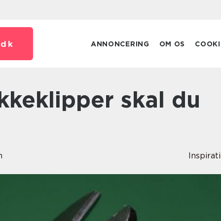
.
dk
ANNONCERING
OM OS
COOKI
n
Inspirat