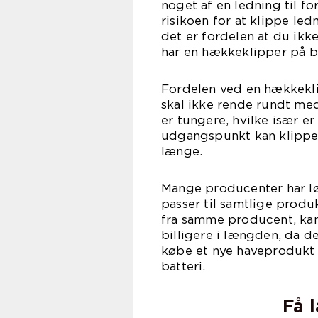
noget af en ledning til fo
risikoen for at klippe le
det er fordelen at du ikke
har en hækkeklipper på ba
Fordelen ved en hækkekli
skal ikke rende rundt me
er tungere, hvilke især e
udgangspunkt kan klippe
læ
Mange producenter har lø
passer til samtlige produ
fra samme producent, kan
billigere i længden, da de
købe et nye haveprodukt
bat
Få 