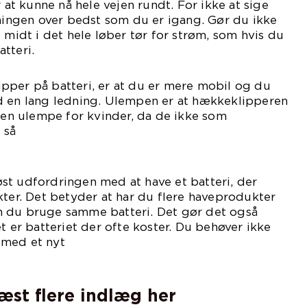
r at kunne nå hele vejen rundt. For ikke at sige
dningen over bedst som du er igang. Gør du ikke
 midt i det hele løber tør for strøm, som hvis du
tteri.
pper på batteri, er at du er mere mobil og du
d en lang ledning. Ulempen er at hækkeklipperen
r en ulempe for kvinder, da de ikke som
 så
nge.
st udfordringen med at have et batteri, der
kter. Det betyder at har du flere haveprodukter
 du bruge samme batteri. Det gør det også
t er batteriet der ofte koster. Du behøver ikke
 med et nyt
teri.
læst flere indlæg her