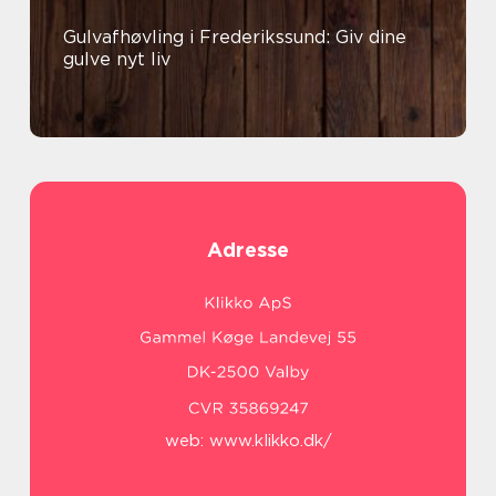
Gulvafhøvling i Frederikssund: Giv dine
gulve nyt liv
Adresse
web:
www.klikko.dk/