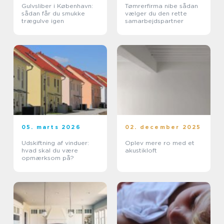
Gulvsliber i København:
Tømrerfirma nibe sådan
sådan får du smukke
vælger du den rette
trægulve igen
samarbejdspartner
05. marts 2026
02. december 2025
Udskiftning af vinduer:
Oplev mere ro med et
hvad skal du være
akustikloft
opmærksom på?