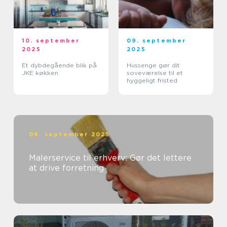
10. september
09. september
2025
2025
Et dybdegående blik på
Hussenge gør dit
JKE køkken
soveværelse til et
hyggeligt fristed
06. september 2025
Malerservice til erhverv: Gør det lettere
at drive forretning