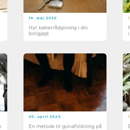
14. maj 2020
Hyr køberrådgivning i din
boligjagt
20. april 2020
n
En metode til gulvafslibning på