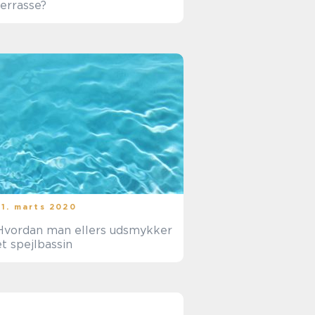
terrasse?
31. marts 2020
Hvordan man ellers udsmykker
et spejlbassin