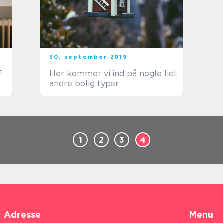
30. september 2019
f
Her kommer vi ind på nogle lidt
andre bolig typer
1
2
3
4
Adresse
Menu