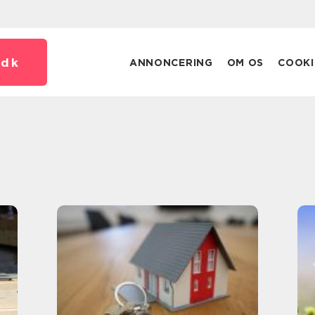
.
dk
ANNONCERING
OM OS
COOKI