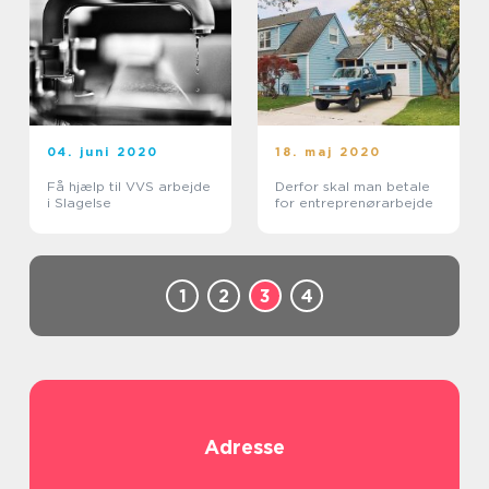
04. juni 2020
18. maj 2020
Få hjælp til VVS arbejde
Derfor skal man betale
i Slagelse
for entreprenørarbejde
1
2
3
4
Adresse