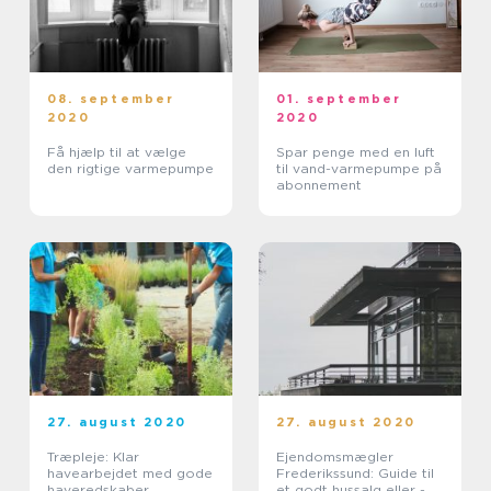
08. september
01. september
2020
2020
Få hjælp til at vælge
Spar penge med en luft
den rigtige varmepumpe
til vand-varmepumpe på
abonnement
27. august 2020
27. august 2020
Træpleje: Klar
Ejendomsmægler
havearbejdet med gode
Frederikssund: Guide til
haveredskaber
et godt hussalg eller -