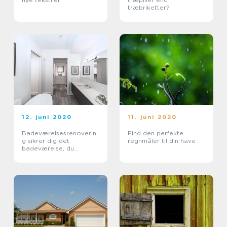
træbriketter?
12. juni 2020
11. juni 2020
Badeværelsesrenoverin
Find den perfekte
g sikrer dig det
regnmåler til din have
badeværelse, du
drømmer om