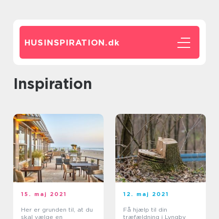
HUSINSPIRATION.
dk
inspiration
15. maj 2021
12. maj 2021
Her er grunden til, at du
Få hjælp til din
skal vælge en
træfældning i Lyngby