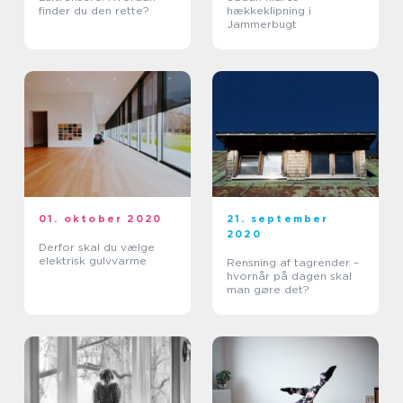
finder du den rette?
hækkeklipning i
Jammerbugt
01. oktober 2020
21. september
2020
Derfor skal du vælge
elektrisk gulvvarme
Rensning af tagrender –
hvornår på dagen skal
man gøre det?