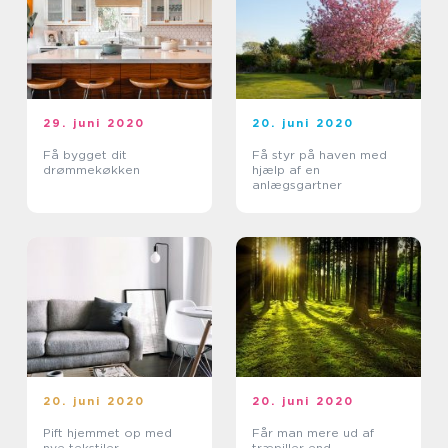
29. juni 2020
20. juni 2020
Få bygget dit
Få styr på haven med
drømmekøkken
hjælp af en
anlægsgartner
20. juni 2020
20. juni 2020
Pift hjemmet op med
Får man mere ud af
nye tekstiler
træpiller end